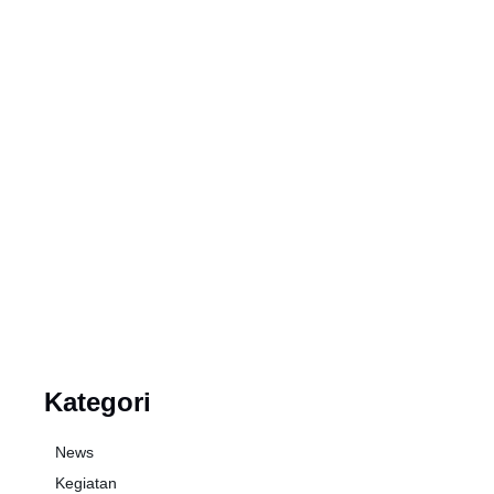
Ada pertanyaan tentang SMPIT SAID
NA'UM
Silahkan menghubungi kami ke kontak berikut :
083876890224
08588107099
admin@smpitsaidnaum.sch.id
Kategori
News
Kegiatan