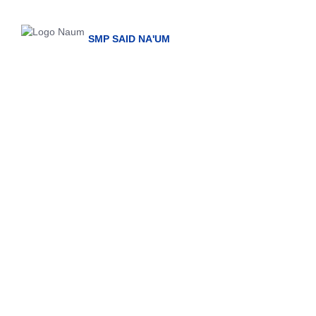
Skip
to
content
SMP SAID NA'UM
Prestasi