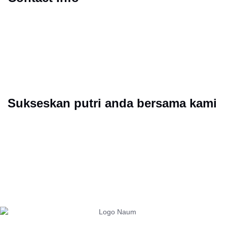
Jl. Mas Mansyur No 25
+62 857-7130-9710
admin@smpitsaidnaum.sch.id
Mon - Sat : 09.00 AM - 05.00 PM
Sukseskan putri anda bersama kami
Bersama SMPIT SAID NA’UM menjadikan Putra Putri anda
mandiri, berprestasi, unggul dan berakhlak Mulia